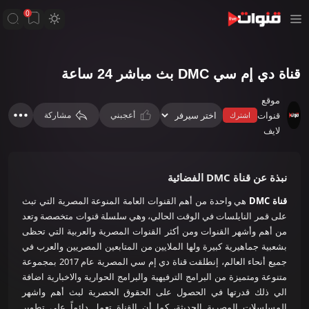
0
قناة دي إم سي DMC بث مباشر 24 ساعة
موقع
قنوات
أعجبني
مشاركة
اشترك
لايف
نبذة عن قناة DMC الفضائية
قناة DMC
هي واحدة من أهم القنوات العامة المنوعة المصرية التي تبث
على قمر النايلسات في الوقت الحالي، وهي سلسلة قنوات متخصصة وتعد
من أهم وأشهر القنوات ومن أكثر القنوات المصرية والعربية التي تحظى
بشعبية جماهيرية كبيرة ولها الملايين من المتابعين المصريين والعرب في
جميع أنحاء العالم، إنطلقت قناة دي إم سي المصرية عام 2017 بمجموعة
متنوعة ومتميزة من البرامج الترفيهية والبرامج الحوارية والاخبارية اضافة
الي ذلك قدرتها في الحصول على الحقوق الحصرية لبث أهم واشهر
المسلسلات المصرية الحديثة، كما أن القناة تعمل دائماً على تطوير