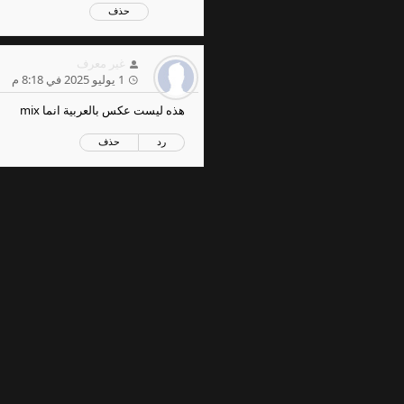
حذف
غير معرف
1 يوليو 2025 في 8:18 م
هذه ليست عكس بالعربية انما mix
رد
حذف