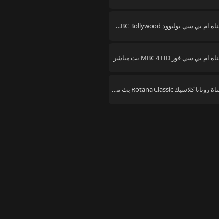
قناة ام بي سي بوليوود MBC Bollywood بث مباشر
اة ام بي سي فور MBC 4 HD بث مباشر
قناة روتانا كلاسيك Rotana Classic بث مباشر