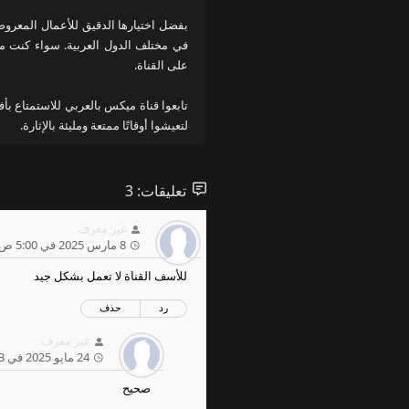
بفضل اختيارها الدقيق للأعمال المعرو
في مختلف الدول العربية. سواء كنت من
على القناة.
تابعوا قناة ميكس بالعربي للاستمتاع بأف
لتعيشوا أوقاتًا ممتعة ومليئة بالإثارة.
تعليقات: 3
غير معرف
8 مارس 2025 في 5:00 ص
للأسف القناة لا تعمل بشكل جيد
رد
حذف
غير معرف
24 مايو 2025 في 7:23 م
صحيح