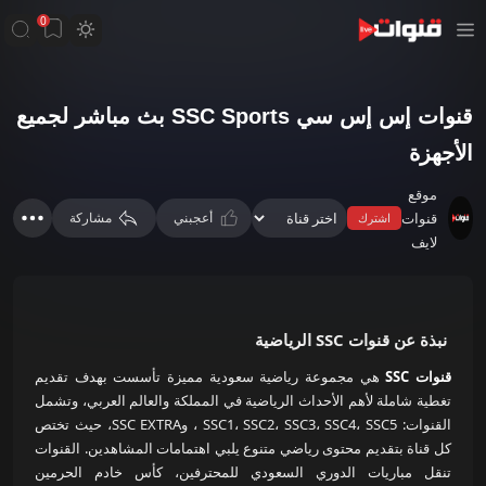
0
قنوات إس إس سي SSC Sports بث مباشر لجميع
الأجهزة
موقع
قنوات
أعجبني
مشاركة
اشترك
لايف
نبذة عن قنوات SSC الرياضية
قنوات SSC
هي مجموعة رياضية سعودية مميزة تأسست بهدف تقديم
تغطية شاملة لأهم الأحداث الرياضية في المملكة والعالم العربي، وتشمل
القنوات: SSC1، SSC2، SSC3، SSC4، SSC5 ، وSSC EXTRA، حيث تختص
كل قناة بتقديم محتوى رياضي متنوع يلبي اهتمامات المشاهدين. القنوات
تنقل مباريات الدوري السعودي للمحترفين، كأس خادم الحرمين