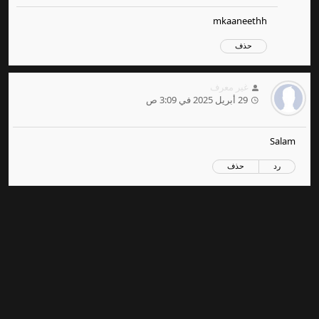
mkaaneethh
حذف
غير معرف
29 أبريل 2025 في 3:09 ص
Salam
رد
حذف